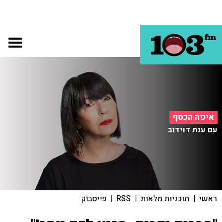
איפה הכסף
עם ענת דוידוב
ראשי
|
תוכניות מלאות
|
RSS
|
פייסבוק