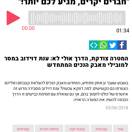
"חברים יקרים, מגיע לכם יותר!"
00:00
01:34
המטרה צודקת, הדרך אולי לא: ענת דוידוב במסר
למובילי מאבק הנכים המתחדש
בשבוע שעבר ובאופן מפתיע, התחדש מאבק הנכים להעלאת קצבתם ואליהם
הצטרפו גם הקשישים. למה דווקא עכשיו? ענת דוידוב מסבירה מדוע זה
אינטרס של כולנו לתמוך בהם, אך גם שואלת עם חסימת כבישים זו הדרך
הנכונה להשיג את המטרה הראויה
03/06/2018
עוני
קצבאות
קצבת זקנה
מחאת הנכים
קשישים