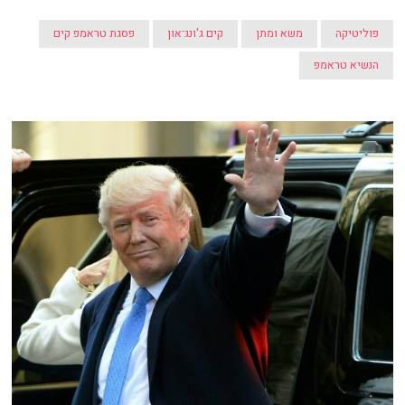
פוליטיקה
משא ומתן
קים ג'ונג־און
פסגת טראמפ קים
הנשיא טראמפ