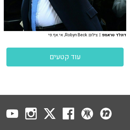
דונלד טראמפ
| צילום: Robyn Beck, אי.אף.פי
עוד קטעים