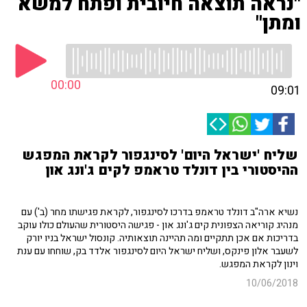
"נראה תוצאה חיובית ופתח למשא
ומתן"
00:00
09:01
שליח 'ישראל היום' לסינגפור לקראת המפגש
ההיסטורי בין דונלד טראמפ לקים ג'ונג און
נשיא ארה"ב דונלד טראמפ בדרכו לסינגפור, לקראת פגישתו מחר (ב') עם
מנהיג קוריאה הצפונית קים ג'ונג און - פגישה היסטורית שהעולם כולו עוקב
בדריכות אם אכן תתקיים ומה תהיינה תוצאותיה. קונסול ישראל בניו יורק
לשעבר אלון פינקס, ושליח ישראל היום לסינגפור אלדד בק, שוחחו עם ענת
וינון לקראת המפגש.
10/06/2018