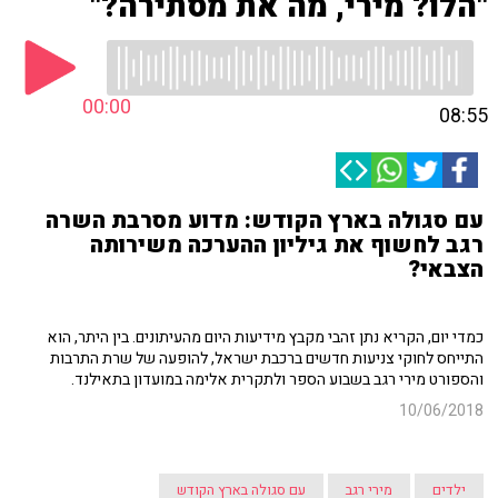
"הלו? מירי, מה את מסתירה?"
00:00
08:55
עם סגולה בארץ הקודש: מדוע מסרבת השרה
רגב לחשוף את גיליון ההערכה משירותה
הצבאי?
כמדי יום, הקריא נתן זהבי מקבץ מידיעות היום מהעיתונים. בין היתר, הוא
התייחס לחוקי צניעות חדשים ברכבת ישראל, להופעה של שרת התרבות
והספורט מירי רגב בשבוע הספר ולתקרית אלימה במועדון בתאילנד.
10/06/2018
ילדים
מירי רגב
עם סגולה בארץ הקודש