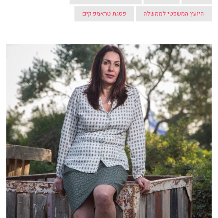
היועץ המשפטי לממשלה
פסגת טראמפ קים