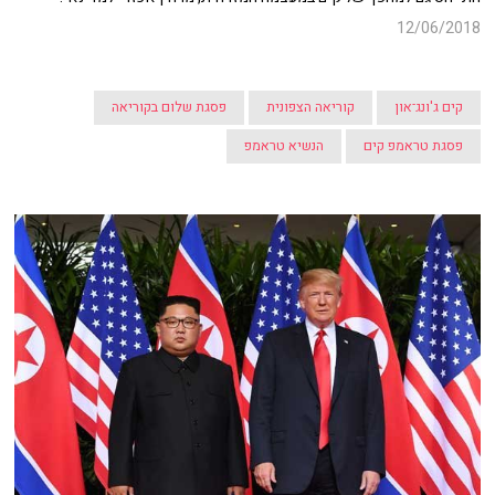
12/06/2018
קים ג'ונג־און
קוריאה הצפונית
פסגת שלום בקוריאה
פסגת טראמפ קים
הנשיא טראמפ