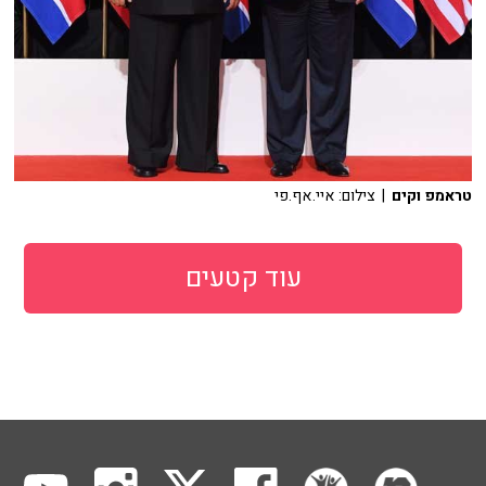
טראמפ וקים
| צילום: איי.אף.פי
עוד קטעים