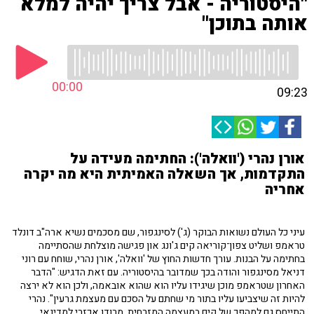
"היסטוריה - אבל צריך יהיה למלא
אותה בתוכן"
00:00
09:23
אורן נהרי ('וואלה'): החתימה מעידה על
התקדמות, אך השאלה האמיתית היא מה יקרה
אחריה
עיני כל העולם נשואות הבוקר (ג') לסינגפור, שם מסכמים נשיא ארה"ב דונלד
טראמפ ושליט צפון־קוריאה קים ג'ונג און פגישה מוצלחת שהסתיימה
בחתימה על הבנות. עורך חדשות החוץ של 'וואלה', אורן נהרי, שוחח עם רוני
דניאל מסינגפור והודה בכך שמדובר בהיסטוריה. עם זאת הדגיש: "הדבר
האחרון שטראמפ מוכן שיגידו עליו הוא שהוא אובאמה, ולכן הוא לא ירצה
להיות זה שיצביעו עליו בתור מי שחתם על הסכם עם מעצמת גרעין". נהרי
התייחס גם למהפך של קים במעצמה המזרחית, מרודן אכזרי למדינאי.