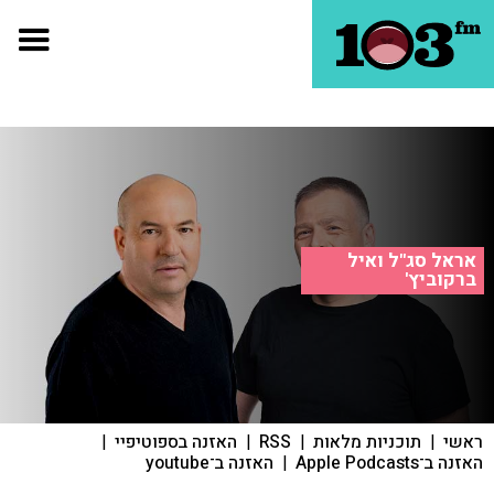
אראל סג"ל ואיל
ברקוביץ'
ראשי
|
תוכניות מלאות
|
RSS
|
האזנה בספוטיפיי
|
האזנה ב־Apple Podcasts
|
האזנה ב־youtube