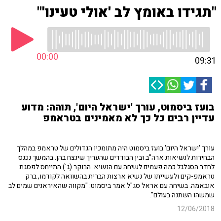
"תגידו באומץ לב 'אולי טעינו'"
00:00
09:31
בועז ביסמוט, עורך 'ישראל היום', תוהה: מדוע
עדיין רבים כל כך לא מאמינים בטראמפ
עורך 'ישראל היום' בועז ביסמוט היה מתומכיו הגדולים של טראמפ במהלך
הבחירות לנשיאות ארה"ב ובין הבודדים שהעריך שינצח בהן. בהמשך נכנס
לחדר הסגלגל כמה פעמים לשיחה עם הנשיא. הבוקר (ג') התייחס לפסגת
טראמפ-קים ולעשייתו של נשיא ארצות הברית בהשוואה לקודמו, ברק
אובאמה. בשיחה עם אראל סג"ל אמר ביסמוט: "מקווה שהאיראנים שמים לב
שמשהו השתנה בעולם".
12/06/2018