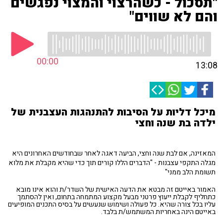
"תסכול - כשהרצוי והמצוי נפגשים
והם לא שווים"
00:00
13:08
מיכל דליות על הסיבות להתנהגות העצבנית של
ילדה בת שנה וחצי
המאזינה, אם לבת שנה וחצי, הביעה דאגה לאחר שבחודשים האחרונים היא
מגלה התקפי עצבנות - "הדברים הללו קורים תוך כדי שהיא מקבלת את מלוא
תשומת הלב ממני"
האמור באייטם זה מבטא את הדעה האישית של השדר/ת והוא אינו מובא
כתחליף לקבלת ייעוץ פרטני מבעל מקצוע המתמחה בתחום, ואין להסתמך
עליו בכל צורה שהיא. כל פעולה ושימוש שנעשים על בסיס התכנים המופיעים
באייטם הינה באחריות המשתמש/ת בלבד.