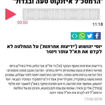
"הרמטכ"ל איזנקוט טעה ובגדול"
00:00
11:18
יוסי יהושוע ('ידיעות אחרונות') על ההחלטה לא
לקדם את תא"ל עופר וינטר
בידיעות אחרונות נחשף הבוקר (א') כי אל"מ אבי בלוט, טייל באיו"ש ביום
חמישי האחרון ובעת שמכוניתו הייתה בחניון - נפרצה ונגנבו ממנה מסמכים -
ככל הנראה ברמת סיווג נמוכה. הפריצה התרחשה יממה לפני שבלוט, שמכהן
פחות משנה בתפקידו, זומן לריאיון אצל רה"מ לתפקיד המזכיר הצבאי. יוסי
יהושוע, שחשף את הפרשה, וראש חטיבת מחקר באמ"ן לשעבר תת אלוף
(במיל') אלי בן מאיר, שוחחו עם ענת וינון בנושא, והגיבו גם על החלטת
הרמטכ"ל לא לקדם את תא"ל עופר וינטר.
17/06/2018