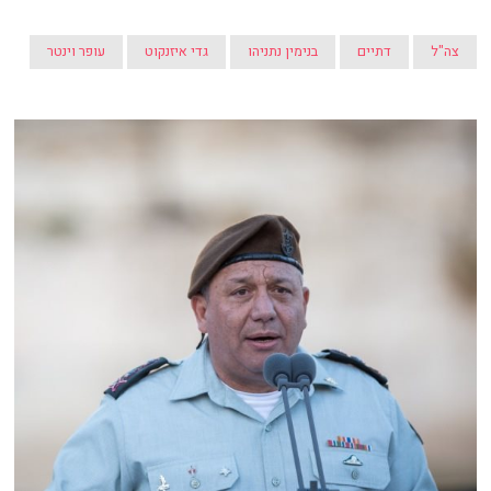
צה"ל
דתיים
בנימין נתניהו
גדי איזנקוט
עופר וינטר