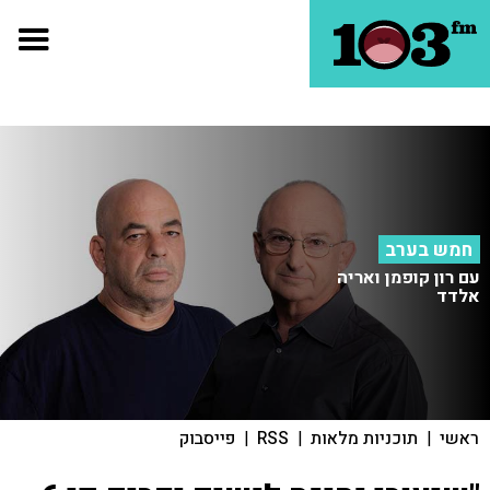
חמש בערב
עם רון קופמן ואריה
אלדד
ראשי
|
תוכניות מלאות
|
RSS
|
פייסבוק