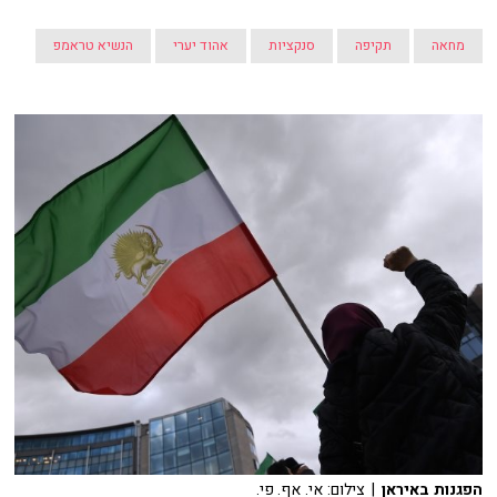
מחאה
תקיפה
סנקציות
אהוד יערי
הנשיא טראמפ
הפגנות באיראן
| צילום: אי. אף. פי.