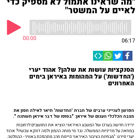
"מה שראינו אתמול לא מספיק כדי
לאיים על המשטר"
00:00
06:17
הסנקציות עושות את שלהן? אהוד יערי
('החדשות') על המהומות באיראן בימים
האחרונים
הפרשן לענייני ערבים של חברת 'החדשות' תיאר לאילה חסון את
מצבה הכלכלי העגום של איראן: "בסופו של דבר איראן תשתנה ".
ירידה חדשה בערכו של המטבע האיראני הוציא את התושבים לרחובות
במחאה על מדיניות הממשלה. נגד מי מוחה ההמון ולמה דווקא עכשיו? אהוד
יערי פירט: "מבחינת הציבור האיראני קיימת חרב מתהפכת באוויר- ההחלטה