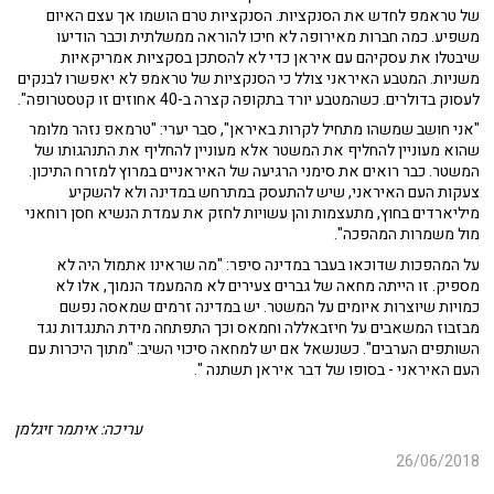
של טראמפ לחדש את הסנקציות. הסנקציות טרם הושמו אך עצם האיום
משפיע. כמה חברות מאירופה לא חיכו להוראה ממשלתית וכבר הודיעו
שיבטלו את עסקיהם עם איראן כדי לא להסתכן בסקציות אמריקאיות
משניות. המטבע האיראני צולל כי הסנקציות של טראמפ לא יאפשרו לבנקים
לעסוק בדולרים. כשהמטבע יורד בתקופה קצרה ב-40 אחוזים זו קטסטרופה".
"אני חושב שמשהו מתחיל לקרות באיראן", סבר יערי: "טרמאפ נזהר מלומר
שהוא מעוניין להחליף את המשטר אלא מעוניין להחליף את התנהגותו של
המשטר. כבר רואים את סימני הרגיעה של האיראניים במרוץ למזרח התיכון.
צעקות העם האיראני, שיש להתעסק במתרחש במדינה ולא להשקיע
מיליארדים בחוץ, מתעצמות והן עשויות לחזק את עמדת הנשיא חסן רוחאני
מול משמרות המהפכה".
על המהפכות שדוכאו בעבר במדינה סיפר: "מה שראינו אתמול היה לא
מספיק. זו הייתה מחאה של גברים צעירים לא מהמעמד הנמוך, אלו לא
כמויות שיוצרות איומים על המשטר. יש במדינה זרמים שמאסה נפשם
מבזבוז המשאבים על חיזבאללה וחמאס וכך התפתחה מידת התנגדות נגד
השותפים הערבים". כשנשאל אם יש למחאה סיכוי השיב: "מתוך היכרות עם
העם האיראני - בסופו של דבר איראן תשתנה ".
עריכה: איתמר זיגלמן
26/06/2018