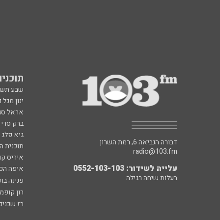
תוכניות fm
שבע תש
ינון מגל 
אראל סג"
ברק סרי 
גיא פלג
דבורה הנביאה 6, רמת השרון
תוכנית ה
radio@103.fm
איריס קו
עלייה לשידור: 0552-103-103
איפה הכ
בעלות שיחה רגילה
פנינה בת
רון קופמ
רז שכניק