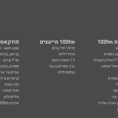
103
103fm מייעצים
פודקאסט
ע
פרופ' רפי קרסו
שבע תשע - 
ובן כספית
מיכל דליות
בן וינון, בקיצו
ל ואיל ברקוביץ'
ד"ר מאיה רוזמן
סג"ל וברקו -
ואלי אוחנה
הרב אפרים בן צבי
ספורט, בקיצו
שיחות לילה
שניים עד ארב
ספורט
קרסו יוצא לא
ל
ככה קמתי
סף
הכול פתוח - א
 צבי
מילים ולחן
ן ואריה אלדד
ארכיון 103fm