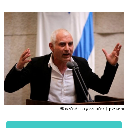
חיים ילין
| צילום: איזק הררי/פלאש 90