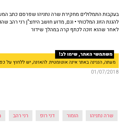
בעקבות התמלולים מחקירת שרה נתניהו שפרסם כתב המשפ
להגנת הזוג המלכותי • וגם, מדוע חושב היחצ"ן רני רהב שהו
לאחר שהוא זוכה לכתף קרה במהלך שידור
משתמשי האתר, שימו לב!
מעתה, הנגינה באתר אינה אוטומטית. להאזנה, יש ללחוץ על כפתור ה־Play בנגן שבראש
01/07/2018
שרה נתניהו
הומור
דני רופ
רני רהב
מ