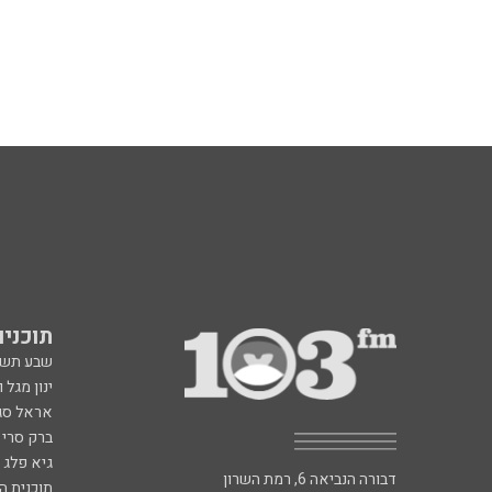
תוכניות fm
שבע תש
ינון מגל 
אראל סג"
ברק סרי 
גיא פלג
דבורה הנביאה 6, רמת השרון
תוכנית ה