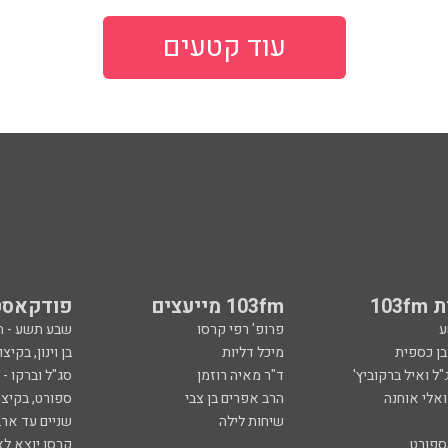
עוד קטעים
103
103fm מייעצים
פודקאסט
ע
פרופ' רפי קרסו
שבע תשע - 
ובן כספית
מיכל דליות
בן וינון, בקיצו
ל ואיל ברקוביץ'
ד"ר מאיה רוזמן
סג"ל וברקו -
ואלי אוחנה
הרב אפרים בן צבי
ספורט, בקיצו
שיחות לילה
שניים עד ארב
ספורט
קרסו יוצא לא