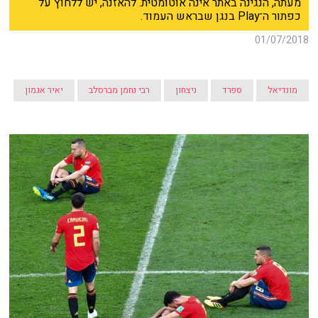
מעתה, הנגינה באתר אינה אוטומטית. להאזנה, יש ללחוץ על
כפתור ה־Play בנגן שבראש העמוד.
01/07/2018
מונדיאל
ספרד
ניצחון
רבי נחמן מברסלב
יאיר אגמון