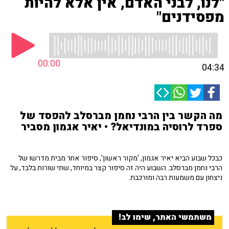
"לנו, לבני האדם, אין אלא להיות
מפסידנים"
00:00
04:34
מה הקשר בין הרבי נחמן מברסלב להפסד של
ספרד לרוסיה במונדיאל? • יאיר אגמון מסביר
כבכל שבוע הביא יאיר אגמון, 'מקור ראשון', סיפור אחר מבית מדרשו של
הרבי נחמן מברסלב. השבוע היה זה סיפור קצר במיוחד, שתי שורות בלבד, על
ניצחון עם משמעות רבה ומורכבת.
משתמשי האתר, שימו לב!