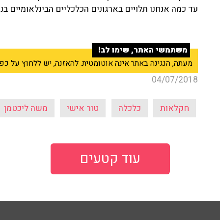
עד כמה אנחנו תלויים בארגונים הכלכליים הבינלאומיים בנ
משתמשי האתר, שימו לב!
מעתה, הנגינה באתר אינה אוטומטית. להאזנה, יש ללחוץ על כפתור ה־Play בנגן שבראש
04/07/2018
חקלאות
כלכלה
טור אישי
משה ליכטמן
עוד קטעים