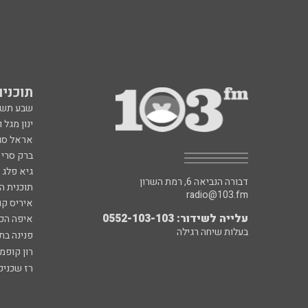
תוכניות fm
שבע תש
ינון מגל 
אראל סג"
ברק סרי 
גיא פלג
דבורה הנביאה 6, רמת השרון
תוכנית ה
radio@103.fm
איריס קו
עלייה לשידור: 0552-103-103
איפה הכ
בעלות שיחה רגילה
פנינה בת
רון קופמ
רז שכניק