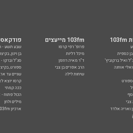
103
103fm מייעצים
פודקאסט
ע
פרופ' רפי קרסו
שבע תשע - 
ובן כספית
מיכל דליות
בן וינון, בקיצו
ל ואיל ברקוביץ'
ד"ר מאיה רוזמן
סג"ל וברקו -
ואלי אוחנה
הרב אפרים בן צבי
ספורט, בקיצו
שיחות לילה
שניים עד ארב
ספורט
קרסו יוצא לא
ל
ככה קמתי
סף
הכול פתוח - א
 צבי
מילים ולחן
ן ואריה אלדד
ארכיון 103fm