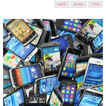
סלולר
מחירים
סלקום