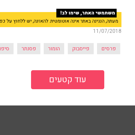
משתמשי האתר, שימו לב!
מעתה, הנגינה באתר אינה אוטומטית. להאזנה, יש ללחוץ על כפתור ה־Play בנגן שבראש
11/07/2018
פרסים
פייסבוק
הומור
פסנתר
סיפו
עוד קטעים