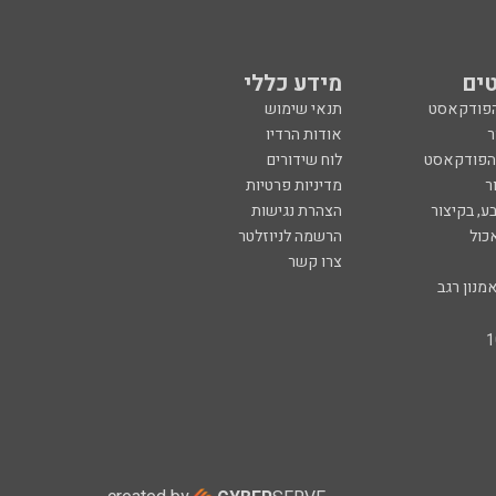
ים
מידע כללי
הפודקאסט
תנאי שימוש
ר
אודות הרדיו
 הפודקאסט
לוח שידורים
ר
מדיניות פרטיות
ע, בקיצור
הצהרת נגישות
כול
הרשמה לניוזלטר
צרו קשר
מנון רגב