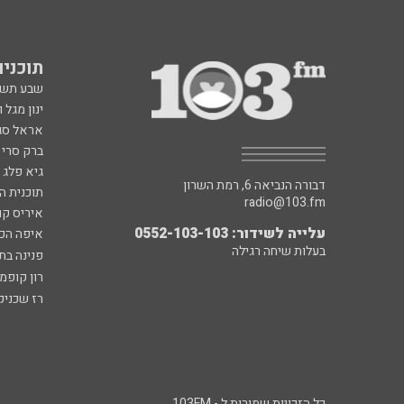
תוכניות fm
שבע תש
ינון מגל 
אראל סג"
ברק סרי 
גיא פלג
דבורה הנביאה 6, רמת השרון
תוכנית ה
radio@103.fm
איריס קו
עלייה לשידור: 0552-103-103
איפה הכ
בעלות שיחה רגילה
פנינה בת
רון קופמ
רז שכניק
כל הזכויות שמורות ל - 103FM