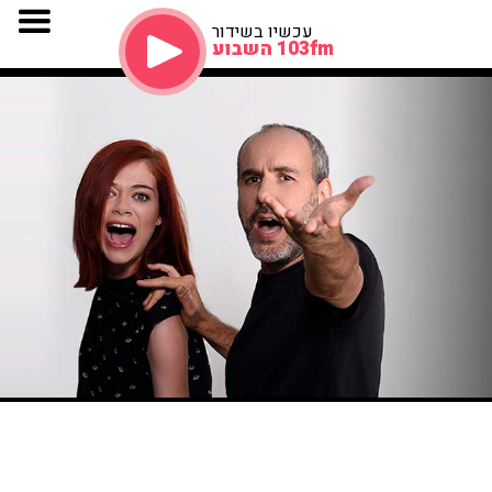
עכשיו בשידור
103fm השבוע