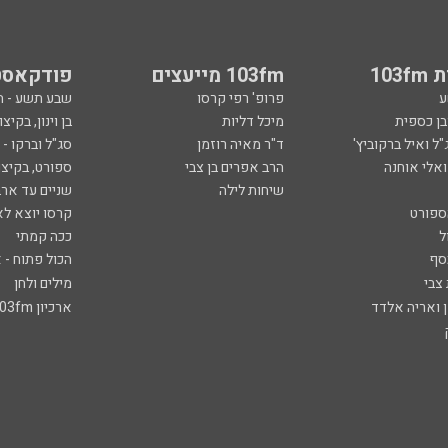
103
103fm מייעצים
פודקאסט
ע
פרופ' רפי קרסו
שבע תשע - 
ובן כספית
מיכל דליות
בן וינון, בקיצו
ל ואיל ברקוביץ'
ד"ר מאיה רוזמן
סג"ל וברקו -
ואלי אוחנה
הרב אפרים בן צבי
ספורט, בקיצו
שיחות לילה
שניים עד ארב
ספורט
קרסו יוצא לא
ל
ככה קמתי
סף
הכול פתוח - א
 צבי
מילים ולחן
ן ואריה אלדד
ארכיון 103fm