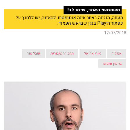
משתמשי האתר, שימו לב!
מעתה, הנגינה באתר אינה אוטומטית. להאזנה, יש ללחוץ על
כפתור ה־Play בנגן שבראש העמוד.
12/07/2018
אנגליה
אורי אריאל
תחבורה ציבורית
ענבל אור
בנימין נתניהו