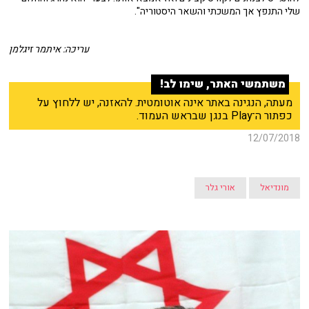
שלי התנפץ אך המשכתי והשאר היסטוריה".
עריכה: איתמר זיגלמן
משתמשי האתר, שימו לב!
מעתה, הנגינה באתר אינה אוטומטית. להאזנה, יש ללחוץ על
כפתור ה־Play בנגן שבראש העמוד.
12/07/2018
מונדיאל
אורי גלר