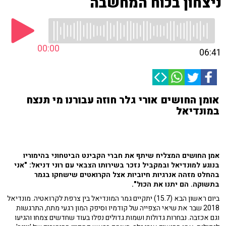
ניצחון בכוח המחשבה
00:00
06:41
אומן החושים אורי גלר חוזה עבורנו מי תנצח
במונדיאל
אמן החושים המצליח שיתף את חברי הקבינט הביטחוני בהימוריו
בנוגע למונדיאל ובמקביל נזכר בשירותו הצבאי עם רוני דניאל: "אני
בהחלט מזהה אנרגיות חיוביות אצל הקרואטים שישחקו בגמר
בתשוקה. הם יתנו את הכול".
ביום ראשון הבא (15.7) יתקיים גמר המונדיאל בין צרפת לקרואטיה. מונדיאל
2018 שבר את שיאי הצפייה של קודמיו וסיפק המון רגעי מתח, התרגשות
וגם אכזבה. נבחרות גדולות ושמות גדולים נפלו בעוד שחדשים צמחו והגיעו