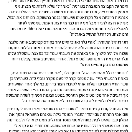
לגדולות. אמן החושים אורי גלר, העומד בראש קמפיין ההימורים של 'ווינר',
הימר על הקבוצה המנצחת בטורניר: "נאמר לי שלא לגלות מי מנצח. אני
מאמין במוטיבציה, אנרגיות וכוח המוח ובמחשבה חיובית. אני בהחלט מזהה
אנרגיות חיוביות אצל הקרואטים שישחקו בגמר בתשוקה. הם יתנו את הכול,
אני לא רוצה להגיד אבל אני יודע כבר מי ינצח. האמת שניסיתי לעזור
לאנגלים לנצח. חתמתי על הכדור שבו ניצחו את מונדיאל ב-66'. יבוא היום
והם ינצחו, הכדורגל התחיל באנגליה".
רוני דניאל התוודה: "אורי גלר ואנוכי היינו יחד בקורס קצינים באותה פלוגה.
היו כמה דברים שהוא עשה ולא ידעתי להסביר אותם. באחד הלילות במקום
שכוח אל היה פיצוץ. אני באותה עת חשבתי שמדובר בפצצה שהופלה עלינו
וגלר הרים את הראש וטען 'מטוס נפל'. אחרי שעתיים באמת קיבלנו דיווח
שמטוס התרסק והטייס נפגע".
"שכחתי בכלל מהסיפור הזה", שיתף גלר, "אני זוכר כעת את הסיפור הזה,
באמת הרגשתי מייד שזה מטוס. קרה לי פעם מקרה נוסף כזה, כשהייתי בן
עשר הוריי התגרשו ושלחו אותי לקיבוץ חצור בדרום. במהלך אחד השיעורים
נעמדתי באמצע הכיתה וצעקתי שמטוס מתרסק. המורה מייד הושיבה אותי
אך רגעים לאחר מכן מטוס אכן התרסק במטע הבננות הסמוך לשדה התעופה
בחצור. למזלנו לטייס לא קרה שום דבר. לא אשכח את הסיפור זה".
על הגעתו לקורס קצינים סיפר: "כשהוריי התרגשו אמי ואני נסענו לקפריסין
שם אמי התחתנה עם יהודי הונגרי. המוסד גילה שאנחנו מישראל והפך את
המלון שבו שהינו לבית בטוח לאנשי מוסד ומרגלים ממנו יצאו לרגל במדינות
ערב. שם פגשתי מרגל בשם יואב שחם שהשתגע מכוחותיי. הוא קרא לי
להתגייס לצנחנים לקורס קצינים ואז אמצא אותו. לצערי הוא נהרג והחלום