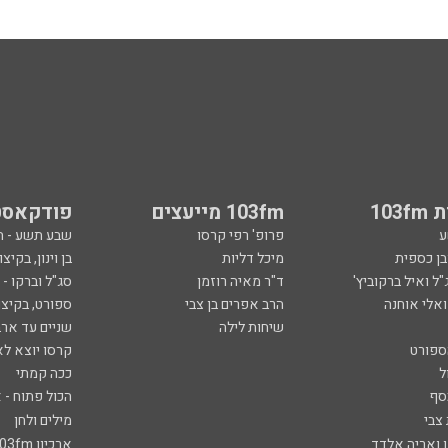
103
103fm מייעצים
פודקאסט
ע
פרופ' רפי קרסו
שבע תשע - 
ובן כספית
מיכל דליות
בן וינון, בקיצו
ל ואיל ברקוביץ'
ד"ר מאיה רוזמן
סג"ל וברקו -
ואלי אוחנה
הרב אפרים בן צבי
ספורט, בקיצו
שיחות לילה
שניים עד ארב
ספורט
קרסו יוצא לא
ל
ככה קמתי
סף
הכול פתוח - א
 צבי
מילים ולחן
ן ואריה אלדד
ארכיון 103fm