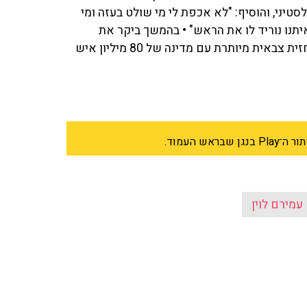
טיני, והוסיף: "לא אכפת לי מי שולט בעזה ומי
איתנו נוריד לו את הראש" • בהמשך ביקר את
היהירות בה נוקטת לדבריו ממשלת ישראל בצפון. "פתחנו חזית צבאית מיותרת עם מדינה של 80 מיליון איש
 העמוד.
עמירם לוין