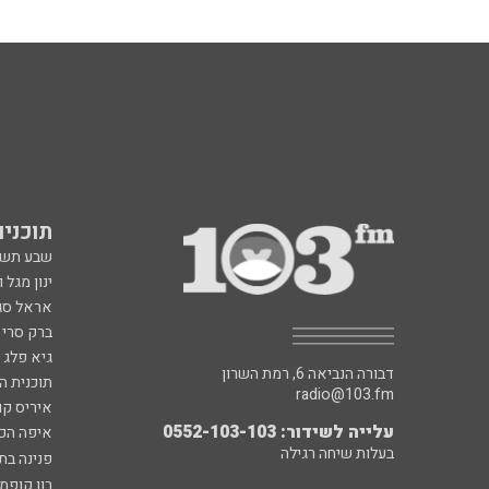
תוכניות fm
שבע תש
ינון מגל 
אראל סג"
ברק סרי 
גיא פלג
דבורה הנביאה 6, רמת השרון
תוכנית ה
radio@103.fm
איריס קו
עלייה לשידור: 0552-103-103
איפה הכ
בעלות שיחה רגילה
פנינה בת
רון קופמ