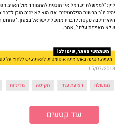
לוין: "לממשלת ישראל אין תוכנית להתמודד מול האויב הפלס
יהיה יו"ר הרשות הפלסטינית. אם הוא לא יהיה מוכן לדבר 
שלא מאיימת עלינו", אמר.
משתמשי האתר, שימו לב!
מעתה, הנגינה באתר אינה אוטומטית. להאזנה, יש ללחוץ על כפתור ה־Play בנגן שבראש
15/07/2018
ממשלה
רצועת עזה
תקיפה
מדיניות
עוד קטעים