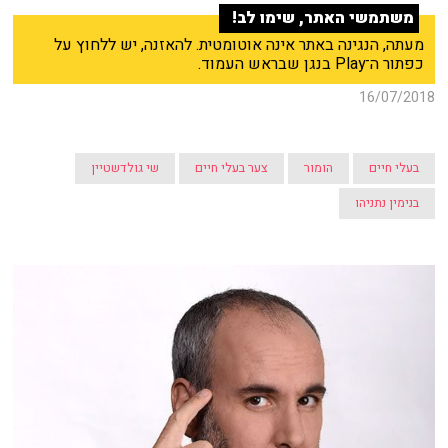
משתמשי האתר, שימו לב!
מעתה, הנגינה באתר אינה אוטומטית. להאזנה, יש ללחוץ על
כפתור ה־Play בנגן שבראש העמוד.
16/07/2018
בעלי חיים
הומור
צער בעלי חיים
שי גולדשטיין
בנימין נתניהו