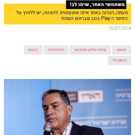
משתמשי האתר, שימו לב!
מעתה, הנגינה באתר אינה אוטומטית. להאזנה, יש ללחוץ על
כפתור ה־Play בנגן שבראש העמוד.
16/07/2018
חמאס
שיחת טלפון מפתיעה
פלסטינים
כיבוש
גדעון לוי