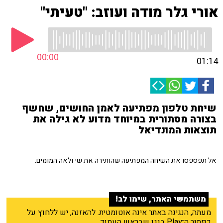
אורי גלר מודה ועוזב: "טעיתי"
00:00
01:14
שיחת טלפון מפתיעה לאמן החושים, שחשף
בצורה מסתורית במיוחד מדוע לא גילה את
תוצאות המונדיאל
אל תפספסו את השיחה המפתיעה שהותירה את שי ולאה המומים.
משתמשי האתר, שימו לב!
מעתה, הנגינה באתר אינה אוטומטית. להאזנה, יש ללחוץ על
כפתור ה־Play בנגן שבראש העמוד.