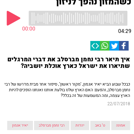
כשהמזון נהפך לניזון
00:00
04:29
איך תיאר רבי נחמן מברסלב את דברי המרגלים
שתיארו את ישראל כארץ אוכלת יושביה?
כבכל שבוע הביא יאיר אגמון, 'מקור ראשון', סיפור אחר מבית מדרשו של רבי
נחמן מברסלב, והפעם: האם הארץ שלנו בולעת אותנו ואנחנו הופכים להיות
הארץ עצמה, ומה המשמעות של זה בכלל?
22/07/2018
אמונה
ט' באב
יהדות
רבי נחמן מברסלב
יאיר אגמון