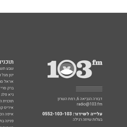
תוכניות fm
שבע תש
ינון מגל 
אראל סג"
ברק סרי 
גיא פלג
דבורה הנביאה 6, רמת השרון
תוכנית ה
radio@103.fm
איריס קו
עלייה לשידור: 0552-103-103
איפה הכ
בעלות שיחה רגילה
פנינה בת