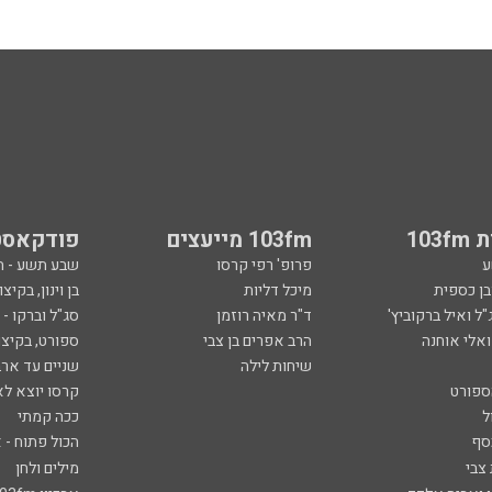
103
103fm מייעצים
פודקאסט
ע
פרופ' רפי קרסו
שבע תשע - 
ובן כספית
מיכל דליות
בן וינון, בקיצו
ל ואיל ברקוביץ'
ד"ר מאיה רוזמן
סג"ל וברקו -
ואלי אוחנה
הרב אפרים בן צבי
ספורט, בקיצו
שיחות לילה
שניים עד ארב
ספורט
קרסו יוצא לא
ל
ככה קמתי
סף
הכול פתוח - א
 צבי
מילים ולחן