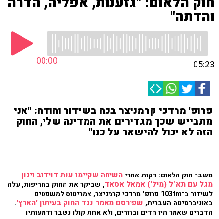
חוק הלאום: "גזענות, אפליה, הדרה
והדתה"
00:00
05:23
פרופ' מרדכי קרמניצר בכה בשידור והודה: "אני
מתבייש שכך מגדירים את המדינה שלי, החוק
הזה לא יכול להישאר על כנו"
השיחה שקיימו ענת דוידוב וינון
משבר חוק הלאום: דקות אחרי
מגל עם תא"ל (מיל') אמאל אסאד
, שביקר את החוק בחריפות, עלה
לשידור ב־103fm פרופ' מרדכי קרמניצר, אמריטוס למשפטים
שפירסם מאמר נגד החוק בעיתון 'הארץ'
באוניברסיטה העברית,
.
הדברים שאמר היו חדים וברורים, ולא אחת קולו נשבר ודמעותיו