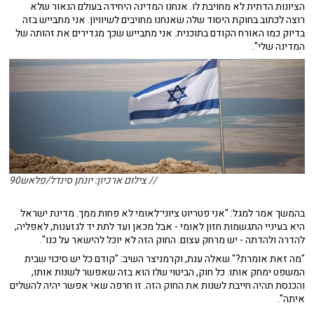
הציונות הדתית לא מחויבת לו. אנחנו המדינה היחידה בעולם הנאור שלא
רוצה לכתוב בחוקת היסוד שלה שאנחנו מחויבים לשיוויון. אני מתבייש בזה
בדיוק כמו האורח הקודם בתוכנית. אני מתבייש שכך מגדירים את זהותה של
המדינה שלי".
// צילום ארכיון: יונתן סינדל/פלאש90
בהמשך אמר למגל: "אני פטריוט ציוני־לאומי לא פחות ממך. מדינת ישראל
היא בעיניי התגשמות חזון לאומי - אבל מכאן ועד לתת יד לגזענות, לאפליה,
להדרה ולהדתה - יש מרחק עצום. החוק הזה לא יוכל להישאר על כנו".
"מה זאת אומרת?" שאלה ענת, וקרמניצר השיב: "קודם כל יש סיכוי שבית
המשפט ימחק אותו. כל חוק, הביטוי שלו הוא בזה שאפשר לשנות אותו,
והכנסת תהיה חייבת לשנות את החוק הזה. זו חרפה שאי אפשר יהיה להשלים
איתה".