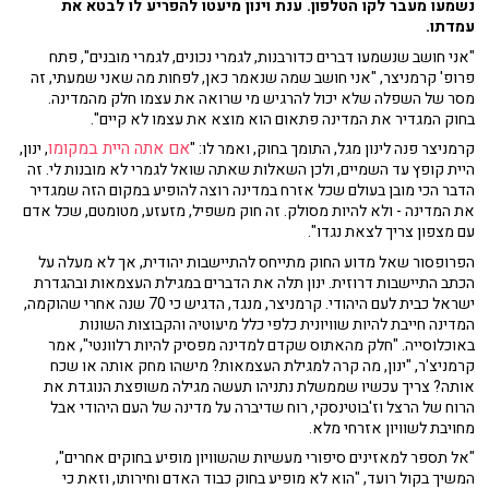
נשמעו מעבר לקו הטלפון. ענת וינון מיעטו להפריע לו לבטא את
עמדתו.
"אני חושב שנשמעו דברים כדורבנות, לגמרי נכונים, לגמרי מובנים", פתח
פרופ' קרמניצר, "אני חושב שמה שנאמר כאן, לפחות מה שאני שמעתי, זה
מסר של השפלה שלא יכול להרגיש מי שרואה את עצמו חלק מהמדינה.
בחוק המגדיר את המדינה פתאום הוא מוצא את עצמו לא קיים".
אם אתה היית במקומו
קרמניצר פנה לינון מגל, התומך בחוק, ואמר לו: "
, ינון,
היית קופץ עד השמיים, ולכן השאלות שאתה שואל לגמרי לא מובנות לי. זה
הדבר הכי מובן בעולם שכל אזרח במדינה רוצה להופיע במקום הזה שמגדיר
את המדינה - ולא להיות מסולק. זה חוק משפיל, מזעזע, מטומטם, שכל אדם
עם מצפון צריך לצאת נגדו".
הפרופסור שאל מדוע החוק מתייחס להתיישבות יהודית, אך לא מעלה על
הכתב התיישבות דרוזית. ינון תלה את הדברים במגילת העצמאות ובהגדרת
ישראל כבית לעם היהודי. קרמניצר, מנגד, הדגיש כי 70 שנה אחרי שהוקמה,
המדינה חייבת להיות שוויונית כלפי כלל מיעוטיה והקבוצות השונות
באוכלוסייה. "חלק מהאתוס שקדם למדינה מפסיק להיות רלוונטי", אמר
קרמניצ'ר, "ינון, מה קרה למגילת העצמאות? מישהו מחק אותה או שכח
אותה? צריך עכשיו שממשלת נתניהו תעשה מגילה משופצת הנוגדת את
הרוח של הרצל וז'בוטינסקי, רוח שדיברה על מדינה של העם היהודי אבל
מחויבת לשוויון אזרחי מלא.
"אל תספר למאזינים סיפורי מעשיות שהשוויון מופיע בחוקים אחרים",
המשיך בקול רועד, "הוא לא מופיע בחוק כבוד האדם וחירותו, וזאת כי