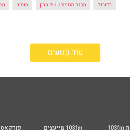
כדורגל
מבזק הספורט של הרון
הומור
מס
עוד קטעים
103
103fm מייעצים
פודקאסט