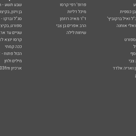
ע
פרופ' רפי קרסו
שבע תשע - 
ובן כספית
מיכל דליות
בן וינון, בקיצו
ל ואיל ברקוביץ'
ד"ר מאיה רוזמן
סג"ל וברקו -
ואלי אוחנה
הרב אפרים בן צבי
ספורט, בקיצו
שיחות לילה
שניים עד ארב
ספורט
קרסו יוצא לא
ל
ככה קמתי
סף
הכול פתוח - א
 צבי
מילים ולחן
ן ואריה אלדד
ארכיון 103fm