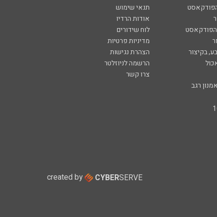
הפודקאסט
תנאי שימוש
ר
אודות הרדיו
 הפודקאסט
לוח שידורים
ר
מדיניות פרטיות
ע, בקיצור
הצהרת נגישות
כול
הרשמה לניוזלטר
צרו קשר
מנון רגב
created by
CYBER
SERVE