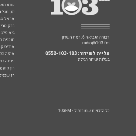
שבע תש
ינון מגל 
אראל סג"
ברק סרי 
גיא פלג
דבורה הנביאה 6, רמת השרון
תוכנית ה
radio@103.fm
איריס קו
עלייה לשידור: 0552-103-103
איפה הכ
בעלות שיחה רגילה
פנינה בת
רון קופמ
רז שכניק
כל הזכויות שמורות ל - 103FM