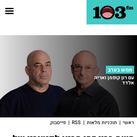
חמש בערב
עם רון קופמן ואריה
אלדד
ראשי
|
תוכניות מלאות
|
RSS
|
פייסבוק