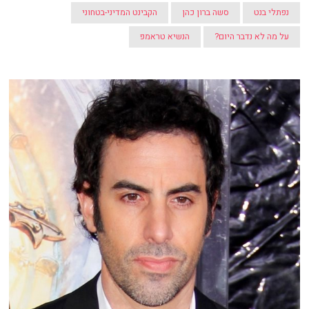
נפתלי בנט
סשה ברון כהן
הקבינט המדיני-בטחוני
על מה לא נדבר היום?
הנשיא טראמפ