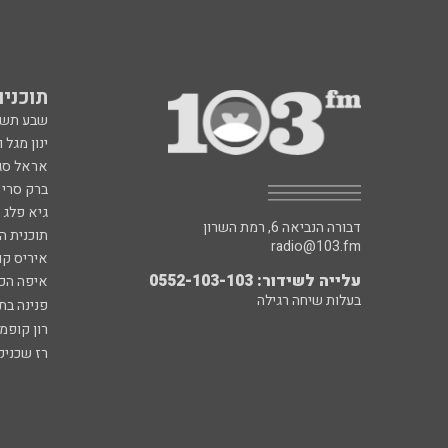
תוכניות fm
שבע תש
ינון מגל 
אראל סג"
ברק סרי 
גיא פלג
דבורה הנביאה 6, רמת השרון
תוכנית ה
radio@103.fm
איריס קו
עלייה לשידור: 0552-103-103
איפה הכ
בעלות שיחה רגילה
פנינה בת
רון קופמ
רז שכניק