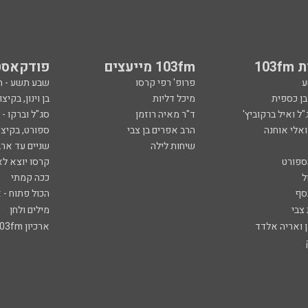
103
103fm מייעצים
פודקאסט
ע
פרופ' רפי קרסו
שבע תשע - 
ובן כספית
מיכל דליות
בן וינון, בקיצו
ל ואיל ברקוביץ'
ד"ר מאיה רוזמן
סג"ל וברקו -
ואלי אוחנה
הרב אפרים בן צבי
ספורט, בקיצו
שיחות לילה
שניים עד ארב
ספורט
קרסו יוצא לא
ל
ככה קמתי
סף
הכול פתוח - א
 צבי
מילים ולחן
ן ואריה אלדד
ארכיון 103fm