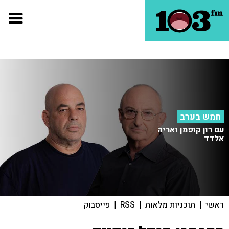
חמש בערב
עם רון קופמן ואריה
אלדד
ראשי
|
תוכניות מלאות
|
RSS
|
פייסבוק