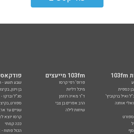
103
103fm מייעצים
פודקאסט
ע
פרופ' רפי קרסו
שבע תשע - 
ובן כספית
מיכל דליות
בן וינון, בקיצו
ל ואיל ברקוביץ'
ד"ר מאיה רוזמן
סג"ל וברקו -
ואלי אוחנה
הרב אפרים בן צבי
ספורט, בקיצו
שיחות לילה
שניים עד ארב
ספורט
קרסו יוצא לא
ל
ככה קמתי
סף
הכול פתוח - א