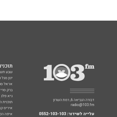
תוכניות fm
שבע תש
ינון מגל 
אראל סג"
ברק סרי 
גיא פלג
דבורה הנביאה 6, רמת השרון
תוכנית ה
radio@103.fm
איריס קו
עלייה לשידור: 0552-103-103
איפה הכ