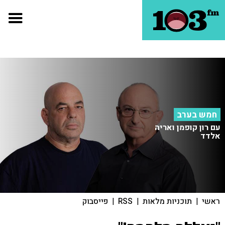
חמש בערב
עם רון קופמן ואריה
אלדד
ראשי
|
תוכניות מלאות
|
RSS
|
פייסבוק