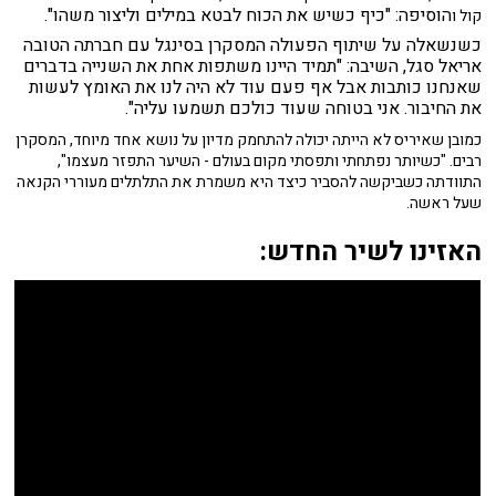
הוסיפה: "כיף כשיש את הכוח לבטא במילים וליצור משהו".
קול ו
כשנשאלה על שיתוף הפעולה המסקרן בסינגל עם חברתה הטובה
אריאל סגל, השיבה: "תמיד היינו משתפות אחת את השנייה בדברים
שאנחנו כותבות אבל אף פעם עוד לא היה לנו את האומץ לעשות
את החיבור. אני בטוחה שעוד כולכם תשמעו עליה".
כמובן שאיריס לא הייתה יכולה להתחמק מדיון על נושא אחד מיוחד, המסקרן
רבים. "כשיותר נפתחתי ותפסתי מקום בעולם - השיער התפזר מעצמו",
התוודתה כשביקשה להסביר כיצד היא משמרת את התלתלים מעוררי הקנאה
שעל ראשה.
האזינו לשיר החדש: