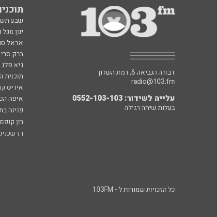
תוכניות fm
שבע תש
ינון מגל 
אראל סג"
ברק סרי 
גיא פלג
דבורה הנביאה 6, רמת השרון
תוכנית ה
radio@103.fm
איריס קו
עלייה לשידור: 0552-103-103
איפה הכ
בעלות שיחה רגילה
פנינה בת
רון קופמ
רז שכניק
כל הזכויות שמורות ל - 103FM