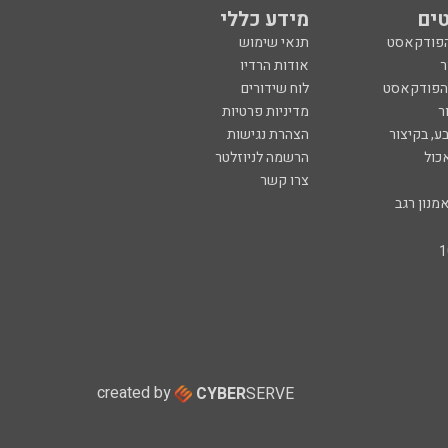
ים
מידע כללי
הפודקאסט
תנאי שימוש
ר
אודות הרדיו
 הפודקאסט
לוח שידורים
ר
מדיניות פרטיות
ע, בקיצור
הצהרת נגישות
כול
הרשמה לניוזלטר
צרו קשר
מנון רגב
created by
CYBER
SERVE