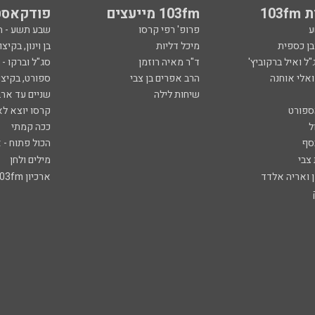
103
103fm מייעצים
פודקאסט
ע
פרופ' רפי קרסו
שבע תשע - 
ובן כספית
מיכל דליות
בן וינון, בקיצו
ל ואיל ברקוביץ'
ד"ר מאיה רוזמן
סג"ל וברקו -
ואלי אוחנה
הרב אפרים בן צבי
ספורט, בקיצו
שיחות לילה
שניים עד ארב
ספורט
קרסו יוצא לא
ל
ככה קמתי
סף
הכול פתוח - א
 צבי
מילים ולחן
ן ואריה אלדד
ארכיון 103fm