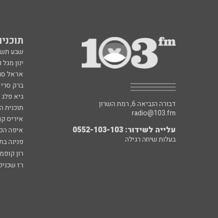
תוכניות fm
שבע תש
ינון מגל 
אראל סג"
ברק סרי 
גיא פלג
דבורה הנביאה 6, רמת השרון
תוכנית ה
radio@103.fm
איריס קו
עלייה לשידור: 0552-103-103
איפה הכ
בעלות שיחה רגילה
פנינה בת
רון קופמ
רז שכניק