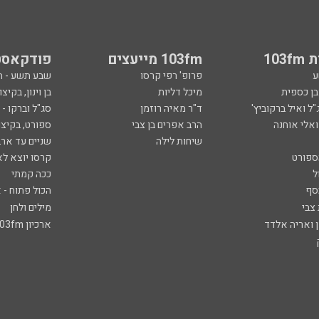
103
103fm מייעצים
פודקאסט
ע
פרופ' רפי קרסו
שבע תשע - 
ובן כספית
מיכל דליות
בן וינון, בקיצו
ל ואיל ברקוביץ'
ד"ר מאיה רוזמן
סג"ל וברקו -
ואלי אוחנה
הרב אפרים בן צבי
ספורט, בקיצו
שיחות לילה
שניים עד ארב
ספורט
קרסו יוצא לא
ל
ככה קמתי
סף
הכול פתוח - א
 צבי
מילים ולחן
ן ואריה אלדד
ארכיון 103fm