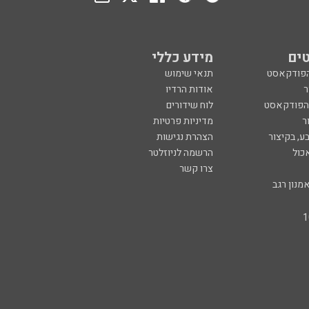
ים
מידע כללי
הפודקאסט
תנאי שימוש
ר
אודות הרדיו
 הפודקאסט
לוח שידורים
ר
מדיניות פרטיות
ע, בקיצור
הצהרת נגישות
כול
הרשמה לניוזלטר
צרו קשר
מנון רגב