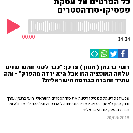
כל הפרטים על עסקת
פפסיקו-סודהסטרים
00:00
04:04
רועי ברגמן ('ממון') עדכן: "כבר לפני חמש שנים
עלתה האופציה הזו אבל היא ירדה מהפרק" • ומה
עתיד החברה בבורסה הישראלית?
עכשיו זה רשמי: פפסיקו רכשה את סודהסטרים הישראלי. רועי ברגמן, עורך
שוק ההון ב'ממון', הביא את כל הפרטים על הרכישה ועל ההשלכות שלה על
חברת המשקאות הישראלית.
20/08/2018