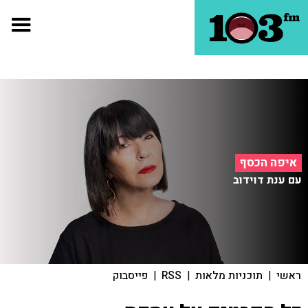
איפה הכסף
עם ענת דוידוב
ראשי
|
תוכניות מלאות
|
RSS
|
פייסבוק