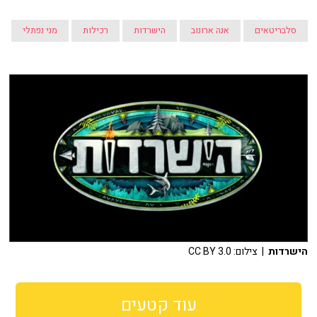
סלבריטאים
אנה ארונוב
הישרדות
רכילות
מני נפתלי
הישרדות
| צילום: CC BY 3.0
עוד קטעים