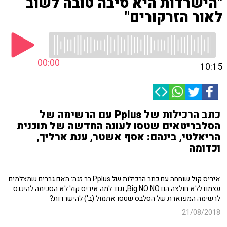
"הישרדות היא סיבה טובה לשוב
לאור הזרקורים"
00:00
10:15
כתב הרכילות של Pplus עם הרשימה של
הסלבריטאים שטסו לעונה החדשה של תוכנית
הריאלטי, בינהם: אסף אשטר, ענת ארליך,
וכדומה
איריס קול שוחחה עם כתב הרכילות של Pplus בר זגה: האם גברים שמצלמים
עצמם ללא חולצה הם Big NO NO; וגם: למה איריס קול לא הסכימה להיכנס
לרשימה המפוארת של הסלבס שטסו אתמול (ב') להישרדות?
21/08/2018