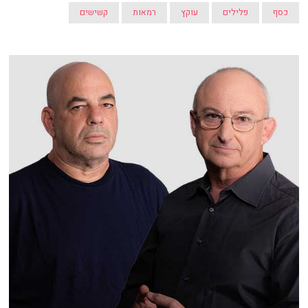
כסף
פלילים
עוקץ
רמאות
קשישים