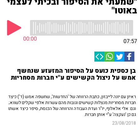
"שמעתי את הסיפור ובכיתי לעצמי
באוטו"
00:00
07:57
בן כספית כועס על הסיפור המזעזע שנחשף
אמש על ניצול הקשישים ע"י חברות מסחריות
ראיון עם יונה לייבזון, כתבת הרווחה של 'החדשות', שחשפה אמש (ד') כיצד
חברות מסחריות מנצלות קשישים וגובות מהם עשרות אלפי שקלים לשווא;
וגם: אלי אלאלוף, יו"ר ועדת העבודה והרווחה של הכנסת, סיפר כיצד אשתו
גם כן 'נעקצה' ע"י אותן חברות.
23/08/2018