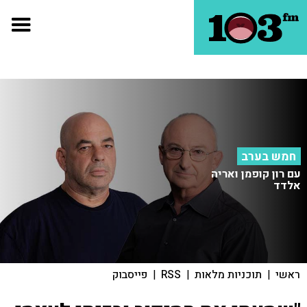
חמש בערב
עם רון קופמן ואריה
אלדד
ראשי
|
תוכניות מלאות
|
RSS
|
פייסבוק