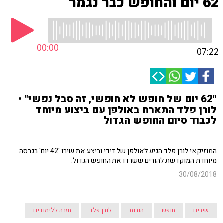
62 יום והחופש כבר נגמר
00:00
07:22
"62 יום של חופש לא חופשי, זה סבל נפשי" •
לורן פלד התארח באולפן עם ביצוע מיוחד
לכבוד סיום החופש הגדול
המוזיקאי לורן פלד הגיע לאולפן של דידי וביצע את שירו '42 יום' בגרסה
מיוחדת המוקדשת להורים ששרדו את החופש הגדול.
30/08/2018
שירים
חופש
הורות
לורן פלד
חזרה ללימודים