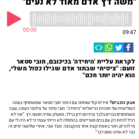
"משה דץ אדם מאוד לא נעים"
00:00
09:47
לקראת עליית 'היחידה' בכיכובם, חובי סטאר
זועם: "ציפיתי שבתור אדם שגילו כפול משלי,
הוא יהיה יותר חכם"
אבק כוכבים?
איריס קול שוחחה עם הזמר חובי סטאר שמשתתף בעונה
השלישית של תוכנית הריאליטי 'היחידה'. חובי סיפר על צילומי העונה, שבה
משתתפים גברים בלבד וביניהם ירון ברלד, מושיק עפיה ומשה דץ. "אני לא
רגיל להיות רק עם בנים סטרייטים. בהתחלה לא הייתי עצמי כי לא היה לי עם
מי להרים, ואני באמת קצת אחר מהקבוצה. מצד שני, אחרי שלושה ימים זה
כבר לא שינה שום דבר".