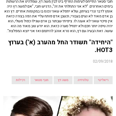
חובי סטאר התייחס לעימות החריף בינו לבין משה דץ, שמלהיט את הרשתות
בימים האחרונים. "לא אני התחלתי את זה", הדגיש חובי, "אם למשה דץ היה
אומץ לדבר נגדי בעיתון, שלא יתפלא שאני נכנס בו במקומות אחרים. דץ הוא
בן אדם מאוד לא נעים בעבורי, וכשבן אדם פותח עליי את הפה בצורה כזאת
אין סיכוי שאני לא אענה לו. ציפיתי שבתור בן אדם שגילו כפול משלי, הוא
יהיה טיפה יותר חכם ולא יתחיל סערה כזאת. הוא יודע טוב מאוד מה הוא
עושה. זאת הבעיה עם דץ, הוא נורא אוהב להיתמם ואז אני יוצא המפלצת".
"היחידה" תשודר החל מהערב (א') בערוץ
HOT3.
02/09/2018
ריאליטי
טלוויזיה
משה דץ
חובי סטאר
רכילות