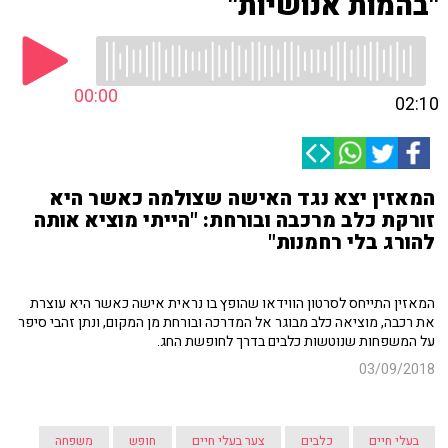
"בהמות אנושיות"
00:00
02:10
המאזין יצא נגד האישה שצולמה כאשר היא
זורקת כלב מרכבה ובורחת: "הייתי מוציא אותה
להורג בלי רחמנות"
המאזין התייחס לסרטון הווידאו שהופץ בו נראית אישה כאשר היא עוצרת
את רכבה, מוציאה כלב מבוגר אל המדרכה ובורחת מן המקום, ונתן זהבי סיפר
על המשפחות שנוטשות כלבים בדרך לחופשת החג.
03/09/2018
בעלי חיים
כלבים
צער בעלי חיים
חופש
משפחה