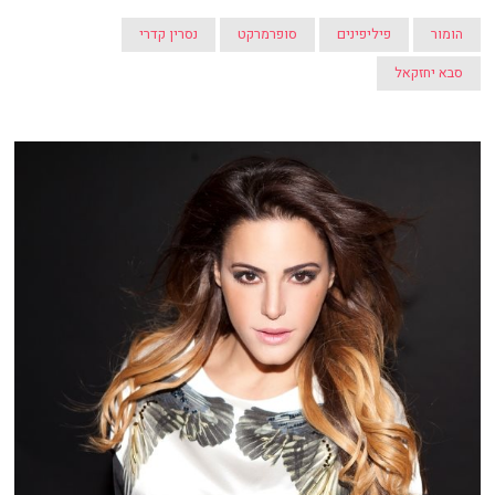
הומור
פיליפינים
סופרמרקט
נסרין קדרי
סבא יחזקאל