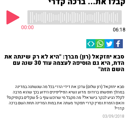
קבלו את... ברכה קדרי
00:00
06:18
סבא יחזקאל (רון) מברך: "היא לא רק שינתה את
הדת, היא גם הוסיפה לעצמה עוד 30 שנה עם
השם הזה"
סבא יחזקאל (רון שלום) עדכן את דידי הררי בכל מה שנשתנה במדינה
במהלך חופשתו ברודוס: מדוע נשיא הפיליפינים הידוע בכך שהוא מרבה
לקלל הגיע לבקר בישראל? מה מקבל מי שרוכש עוף ב-5 שקלים בקופיקס?
והאם הזמרת נסרין קדרי תפקוד מעתה את במות המדינה תחת השם ברכה
קדרי?
03/09/2018