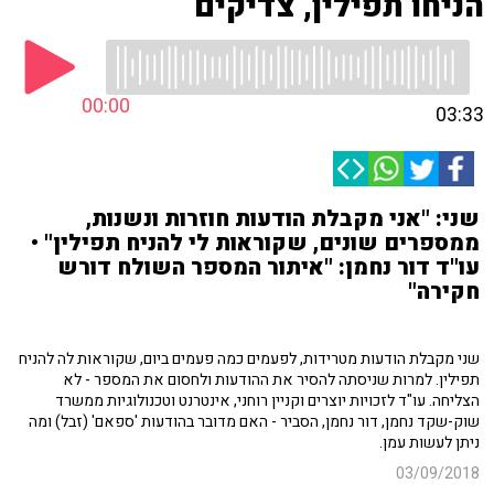
הניחו תפילין, צדיקים
00:00
03:33
שני: "אני מקבלת הודעות חוזרות ונשנות,
ממספרים שונים, שקוראות לי להניח תפילין" •
עו"ד דור נחמן: "איתור המספר השולח דורש
חקירה"
שני מקבלת הודעות מטרידות, לפעמים כמה פעמים ביום, שקוראות לה להניח
תפילין. למרות שניסתה להסיר את ההודעות ולחסום את המספר - לא
הצליחה. עו"ד לזכויות יוצרים וקניין רוחני, אינטרנט וטכנולוגיות ממשרד
שוק-שקד נחמן, דור נחמן, הסביר - האם מדובר בהודעות 'ספאם' (זבל) ומה
ניתן לעשות עמן.
03/09/2018