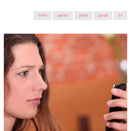
דת
תביעה
טלפון
הודעות
יהדות