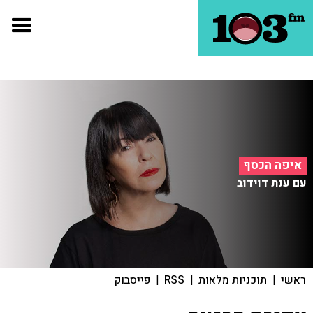
איפה הכסף
עם ענת דוידוב
ראשי
|
תוכניות מלאות
|
RSS
|
פייסבוק