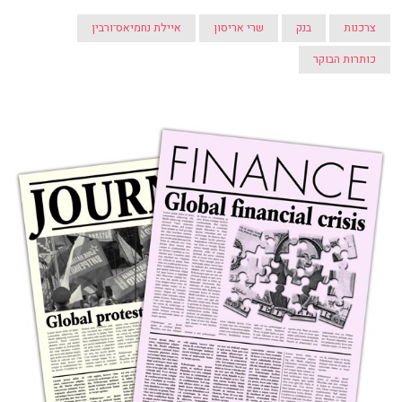
צרכנות
בנק
שרי אריסון
איילת נחמיאס־ורבין
כותרות הבוקר