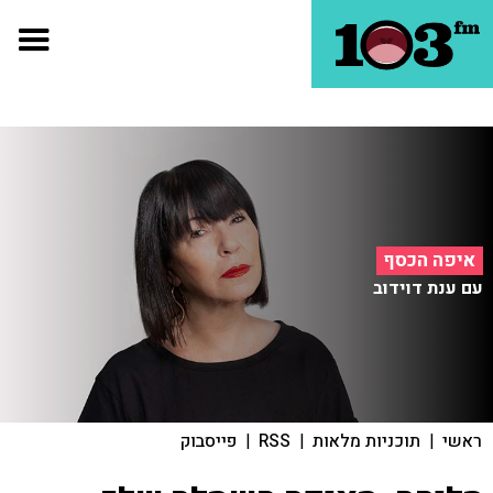
איפה הכסף
עם ענת דוידוב
ראשי
|
תוכניות מלאות
|
RSS
|
פייסבוק