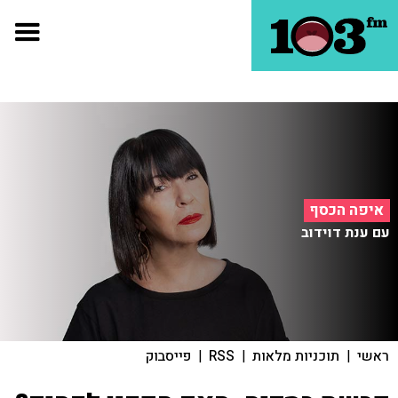
איפה הכסף
עם ענת דוידוב
ראשי
|
תוכניות מלאות
|
RSS
|
פייסבוק