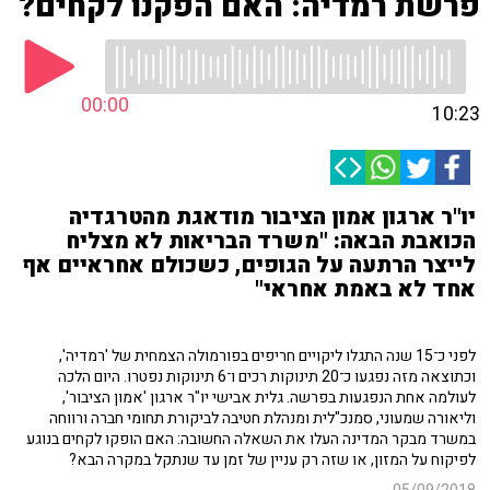
פרשת רמדיה: האם הפקנו לקחים?
00:00
10:23
יו"ר ארגון אמון הציבור מודאגת מהטרגדיה
הכואבת הבאה: "משרד הבריאות לא מצליח
לייצר הרתעה על הגופים, כשכולם אחראיים אף
אחד לא באמת אחראי"
לפני כ־15 שנה התגלו ליקויים חריפים בפורמולה הצמחית של 'רמדיה',
וכתוצאה מזה נפגעו כ־20 תינוקות רכים ו־6 תינוקות נפטרו. היום הלכה
לעולמה אחת הנפגעות בפרשה. גלית אבישי יו"ר ארגון 'אמון הציבור',
וליאורה שמעוני, סמנכ"לית ומנהלת חטיבה לביקורת תחומי חברה ורווחה
במשרד מבקר המדינה העלו את השאלה החשובה: האם הופקו לקחים בנוגע
לפיקוח על המזון, או שזה רק עניין של זמן עד שנתקל במקרה הבא?