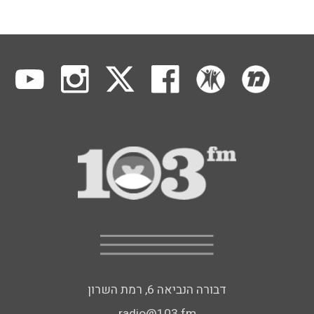
דבורה הנביאה 6, רמת השרון
radio@103.fm