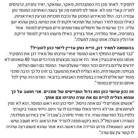
לתפקיד. לאחר מכן היו הסתבכויות, פאקר, שמאקר, יאיר נתניהו, כרטיסים
למריה קארי ומה לא. אסור לנו לפתוח פה אך בשנה האחרונה המוסד נתן
עבודה רבה. החל מהאירוע המכונן של גניבת תוכניות הגרעין האיראניות,
כאילו נכנסו לחדר השינה של חמינאי ולקחו לו את המיטה בזמן שהוא ישן
עליה. דרך שרשרת של חיסולים שפרסומים זרים משייכים למוסד. אחד
בתוניסיה, אחד במלזיה, אחד בצידון. כאילו מישהו הזריק למוסד זריקת
אדרנלין והעלה אותו קומה למעלה".
בהשוואה למאיר דגן, היית נותן עדיין ליוסי כהן להוביל?
"כבר פעמיים התחלף ראש המוסד אחרי עזיבתו של מאיר דגן את התפקיד.
אנחנו נמצאים בעידן אחר. היו ארבעה מבצעים מהדהדים ועוד 40 שאנחנו לא
יודעים עליהם ביניהם הכור הסורי שנעלם ועוד. המוסד גם רשם הצלחה
מבחינה תקשורתית, הוא הצליח לצאת מהמשבר בו זוהו כל כך הרבה סוכני
מוסד ישראלים לכאורה במצלמות האבטחה בדובאי. הפרס הזה שייך לכל
אותם הגיבורים במוסד".
זה נכון שיוסי כהן הוא גדול המגייסים של סוכנים. אני חושב על כך
שהוא הצליח לגייס גם את שרה נתניהו וגם אותך.
"אנשים אומרים לי 'גם אתה גויסת'. יוסי כהן הוא ראש המוסד, הוא לא זמין
לעיתונאים. אני לא הייתי מאלו שפירגנו לו עד היום. הייתי מאוד ביקורתי
כלפיו בכל הפרשות שהיו. ורד סוויד סיפרה ב'עובדה' איך באירוע ממלכתי,
כשהיה ראש המל"ל, הוא ביקש ממנה להוריד את הראש. היא חשבה שיש
פיגוע. כששאלה מדוע הורידה את ראשה הוא אמר שהוא פשוט רצה שיהיה
לו קשר עין עם שרה".