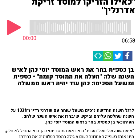
"כאילו הזריקו למוסד זריקת
אדרנלין"
00:00
06:58
בן כספית בחר את ראש המוסד יוסי כהן לאיש
השנה שלו: "העלה את המוסד קומה" • כספית
ומשעל הסכימו: כהן עוד יהיה ראש ממשלה
לרגל השנה החדשה ניסים משעל שוחח עם שדרני רדיו 103fm על
השנה שחלפה עליהם וביקש שיבחרו את איש השנה שלהם.
העיתונאי בן כספית בחר בראש המוסד יוסי כהן.
"איש השנה שלי ושל 'מעריב' הוא ראש המוסד יוסי כהן. הוא התחיל לא חלק,
מינו אותו בשנייה האחרונה כשהוא גילה במסך הטלוויזיה את בחירתו