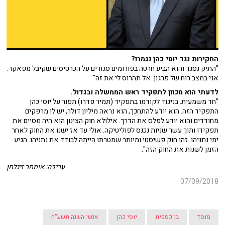
החקירות נגד יוסי כהן נגמרו?
"התיק נסגר והוא הביע חרטה בפורומים סגורים על הכרטיסים שקיבל מפאקר.
אני במצב רוח של פרגון. אל תהרוס לי את זה".
לדעתי הוא מכוון לתפקיד ראש הממשלה ובגדול.
"חד משמעית. בניגוד לקודמו בתפקיד (תמיר פדרו) תפור על יוסי כהן
התפקיד הזה. הוא יודע להתחכך, הוא נראה מיליון דולר, יש לו מרפקים
מחודדים והוא יודע לפלס את הדרך. אילולא חוק הצינון הוא היה מסיים את
תפקידו ותוך עשר שניות נכנס לפוליטיקה. אולי עד אז ישנו את החוק לאחר
ימי נתניהו. זהו חוק פשיסטי ומיותר שמטרתו הייתה לבודד את נתניהו. הגיע
הזמן לשנות את החוק הזה".
עריכה: איתמר זיגלמן
07/09/2018
מוסד
בן כספית
יוסי כהן
אנשי השנה תשע"ח