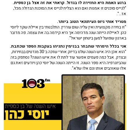
ברגע האמת היא החזירה לו בגדול. קראתי את זה אצל בן כספית.
"לגייס סוכנים זו אמנות ואם הוא הצליח לגייס את הסוכנת הגדולה מכל,
אז...".
מטריד אותי גיוס העיתונאי הטוב ביותר.
"זו בחירה מקצועית ואין עליה שום עוררין. התלבטתי בין איילת שקד ליוסי
כהן. לאיילת הייתה שנה מדהימה אך היא קידמה בה את עצמה. פה מדובר
בארגון שפועל למען ביטחון ישראל".
אני בכלל הימרתי שתבחר בבנימין נתניהו בעקבות הספר שכתבת.
"הוא אכן היה איש השנה שלנו בדיוק אחרי שזכה ב־30 מנדטים בבחירות,
ובצדק. אבל כמה פעמים אפשר עוד לתת לו את איש השנה? נסתפק בזה
שהביוגרפיה היא ספר השנה. זו הייתה השנה של יוסי כהן ויודעים זאת גם
אלו שאוהבים אותו וגם אלו שלא".