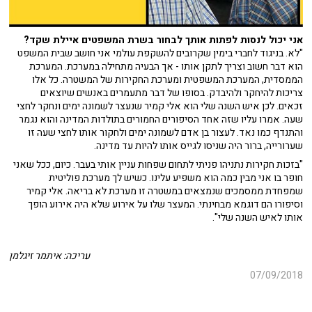
אני יכול לנסות לפתות אותך לבחור בשרת המשפטים איילת שקד?
"לא. בניגוד לחברי בימין שקרובים להשקפת עולמי אני חושב שבית המשפט
הוא דבר חשוב וצריך לתקן אותו - אך הבעיה מתחילה במערכת. המערכת
הממסדית, המערכת המשפטית ומערכת החקירות של המשטרה. כל אלו
צריכות להיחקר ולהיבדק. בסופו של דבר מתעמרים באנשים שיוצאים
זכאים. לכן איש השנה שלי הוא אלי קמיר שנעצר לשמונה ימים ונחקר לחצי
שעה. אמרו עליו שזה אחד הסיפורים החמורים בתולדות המדינה והוא נגמר
והתנדף כמו נאד. לעצור בן אדם לשמונה ימים ולחקור אותו לחצי שעה זו
שערורייה, ברור היה שניסו לגייס אותו להיות עד מדינה.
"בזכות חקירות נתניהו פניתי לתחום שפחות עניין אותי בעבר. כיום, ככל שאני
חופר בו אני מבין כמה הוא משפיע עלינו. כשיש לך מערכת פוליטית
שמפחדת ממסמכים שנמצאים במשטרה זו מערכת לא בריאה. אלי קמיר
וסיפורו הם דוגמא מבחינתי. המעצר שלו על אירוע שלא היה אירוע הופך
אותו לאיש השנה שלי".
עריכה: איתמר זיגלמן
07/09/2018