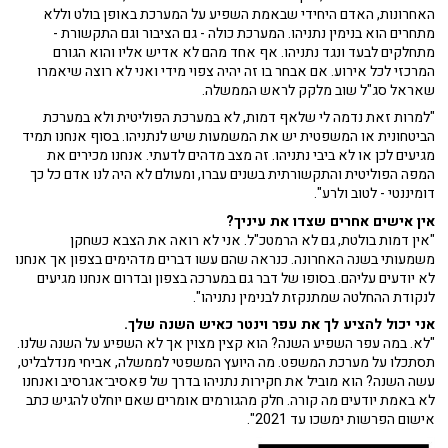
האחרונות, האדם היחידי שבאמת השפיע על המערכת באופן בולט וללא
מתחרים הוא בנימין נתניהו. המערכת כולה - גם הציבור וגם התקשורת -
מתחלקים לבעד ונגד נתניהו. אף אחד מהם לא אדיש אליו והוא הגורם
המרכזי לכל אירוע. אם אבחר בו זה יהיה צפוי מידי ואני לא רוצה שיאמרו
שאראל סג"ל שוב מלקק לראש הממשלה.
"למרות זאת נדמה לי שלאף דמות, לא במערכת הפוליטית ולא במערכת
הביטחונית או המשפטית יש את המשמעות שיש לנתניהו. בסוף אנחנו תמיד
מגיעים לכן או לא ביבי נתניהו. זה מצב מדהים לדעתי. אנחנו מכירים את
המפה הפוליטית והתקשורתית בשנים עברו, ומעולם לא היה לנו אדם כל כך
דומיננטי - לטוב ולרע".
אין אישים אחרים שצדו את עיניך?
"אין דמות בולטת, גם לא הרמטכ"ל. אני לא רואה את הצבא כשחקן
משמעותי בשנה האחרונה. כנראה שהם עשו דברים מדהימים בצפון אך אנחנו
לא יודעים עליהם. בסופו של דבר גם במערכה בצפון ובדרום אנחנו מגיעים
לנקודת ההחלטה שמתנקזת לבנימין נתניהו".
אני יכול להציע לך את עפר וינטר כאיש השנה שלך.
"לא. במה עפר השפיע השנה? הוא קצין מצוין אך לא השפיע על השנה שלנו.
תסתכלו על מערכת המשפט. מה היועץ המשפטי לממשלה, אביחי מנדלבליט,
עשה השנה? הוא מוביל את חקירות נתניהו בדרך של פאסיב־אגרסיב ואנחנו
לא באמת יודעים מה קורה. חלק מהגורמים אומרים שאם יוחלט להגיש כתב
אישום הפרשות ימשכו עד 2021".