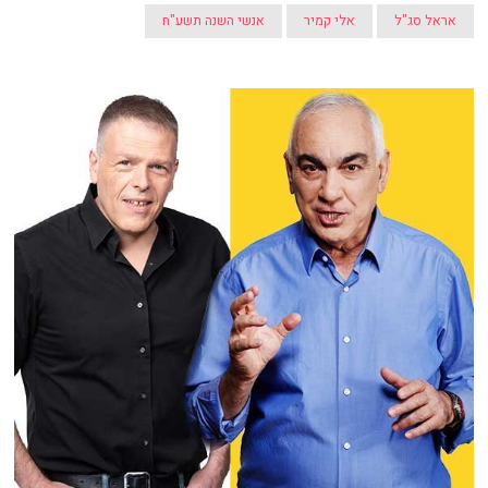
אראל סג"ל
אלי קמיר
אנשי השנה תשע"ח