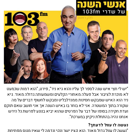
"יש לי חצי איש שנה לספר לך עליו והוא גיא ניר", פירט, "הוא דמות שכמעט
לא מוכרת לציבור אבל פעלה מאחורי הקלעים ומשמעותה גדולה מאוד. גיא
ניר הוא האיש שמבקש חסינות ממנדלבליט ומבקש לחשוף דברים על מה
שקורה בתוך המשטרה. אני לא בוחר בו באיש השנה אך אני חושב שאם תוקם
ועדת חקירה בסופו של דבר על הפרטים שהוא יביא בנוגע לפרשת גל הירש
אנחנו נהיה בהתחלת ניקיון במערכת".
נעשה לו עוול לדעתך?
"נעשה לו עוול גדול מאוד. הוא קצין ישר ונקי ונדמה לי שאין מנוס מפתיחת