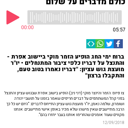
כולם מדברים על שלום
00:00
05:57
ברוח ימי החג הופיע הזמר מוקי ביישוב אפרת -
והתנצל על דבריו כלפי ציבור המתנחלים • יו"ר
מועצת גוש עציון: "דבריו נאמרו בטוב טעם,
והתקבלו ברצון"
צו פיוס: הזמר והיוצר מוקי (דני ניב) הופיע בישוב אפרת שבגוש עציון והתנצל
בפני קהל המשתתפים על דברים חריפים שאמר בזמנו על תושבי יהודה
ושומרון, שלמה נאמן, יו"ר מועצת גוש עציון התייחס לדברים: "היום יש כל כך
הרבה מתיישבים שאין מישהו שלא מכיר באופן אישי מתיישבים. אנחנו
מקווים שעוד אומנים שהחרימו אותנו בעבר יחזרו בהם".
12/09/2018