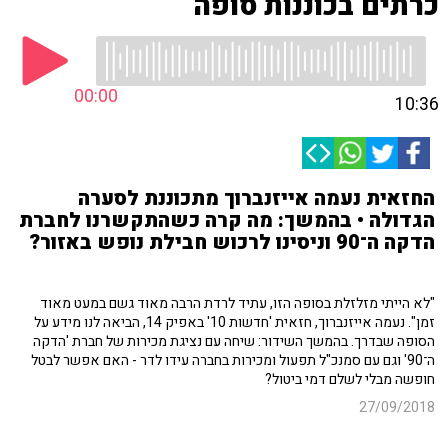
כרתים בכוננות סופה
00:00
10:36
החזאית נעמה אייזנברוך מתכוננת לסערה
הגדולה • בהמשך: מה קרה כשהתקשרנו לחברת
הדקה ה־90 וניסינו לרכוש חבילת נופש באזור?
"לא הייתי מזלזלת בסופה הזו, עתיד לרדת הרבה מאוד גשם במעט מאוד
זמן". נעמה אייזנברוך, חזאית 'חדשות 10' באפיק 14, הביאה לנו מידע על
הסופה שבדרך. בהמשך השידור: שיחה עם נציגת מכירות של חברת 'הדקה
ה־90' וגם עם סמנכ"ל תפעול ומכירות בחברה עידו לדר - האם אפשר לבטל
חופשה מבלי לשלם דמי ביטול?
27/09/2018