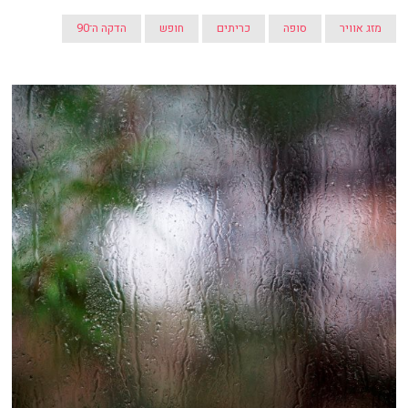
מזג אוויר
סופה
כריתים
חופש
הדקה ה־90