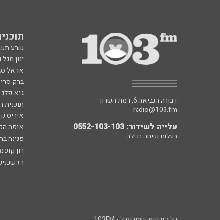
תוכניות fm
שבע תש
ינון מגל 
אראל סג"
ברק סרי 
גיא פלג
דבורה הנביאה 6, רמת השרון
תוכנית ה
radio@103.fm
איריס קו
עלייה לשידור: 0552-103-103
איפה הכ
בעלות שיחה רגילה
פנינה בת
רון קופמ
רז שכניק
כל הזכויות שמורות ל - 103FM