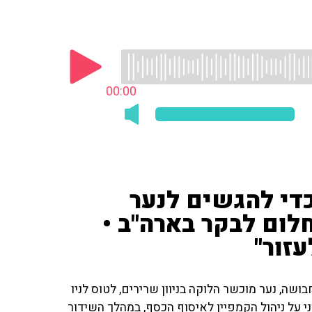
00:00
די להגשים לנער
לום לבקר בארה"ב •
שה, נער מוכשר הלוקה בניוון שרירים, לטוס לניו
ני על ניהול הקמפיין לאיסוף הכסף, במהלך השידור