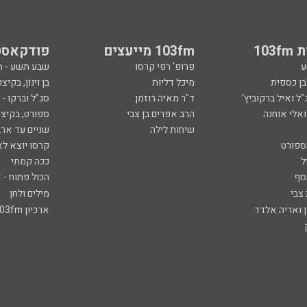
103
103fm מייעצים
פודקאסט
ע
פרופ' רפי קרסו
שבע תשע - 
ובן כספית
מיכל דליות
בן וינון, בקיצו
ל ואיל ברקוביץ'
ד"ר מאיה רוזמן
סג"ל וברקו -
ואלי אוחנה
הרב אפרים בן צבי
ספורט, בקיצו
שיחות לילה
שניים עד ארב
ספורט
קרסו יוצא לא
ל
ככה קמתי
סף
הכול פתוח - א
 צבי
מילים ולחן
ן ואריה אלדד
ארכיון 103fm